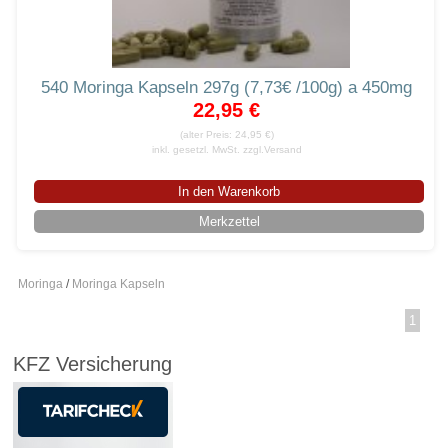
540 Moringa Kapseln 297g (7,73€ /100g) a 450mg
22,95 €
(alter Preis: 24,95 €)
inkl. gesetzl. MwSt.
zzgl.Versand
In den Warenkorb
Merkzettel
Moringa
/
Moringa Kapseln
1
KFZ Versicherung