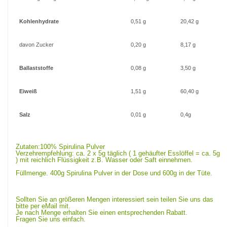
Kohlenhydrate
0,51 g
20,42 g
davon Zucker
0,20 g
8,17 g
Ballaststoffe
0,08 g
3,50 g
Eiweiß
1,51 g
60,40 g
Salz
0,01 g
0,4g
Zutaten:
100% Spirulina Pulver
Verzehrempfehlung: ca. 2 x 5g täglich ( 1 gehäufter Esslöffel = ca. 5g
) mit reichlich Flüssigkeit z.B. Wasser oder Saft einnehmen.
Füllmenge. 400g Spirulina Pulver in der Dose und 600g in der Tüte.
Sollten Sie an größeren Mengen interessiert sein teilen Sie uns das
bitte per eMail mit.
Je nach Menge erhalten Sie einen entsprechenden Rabatt.
Fragen Sie uns einfach.