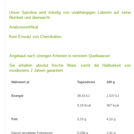
Unser Spirulina wird ständig von unabhängigen Laboren auf seine
Reinheit und überwacht.
Analysezertifikat
Kein Einsatz von Chemikalien.
Angebaut nach strengen Kriterien in reinstem Quellwasser.
Sie erhalten absolut frische Ware, somit die Haltbarkeit von
mindestens 2 Jahren garantiert.
Nährwert je
Tagesdosis
100 g
Energie
38,43 kJ
1.537 kJ
9,18 Kcal
367 kcal
Fett
0,10 g
4,10 g
Davon gesättigte Fettsäuren
0,036 g
1,41 g